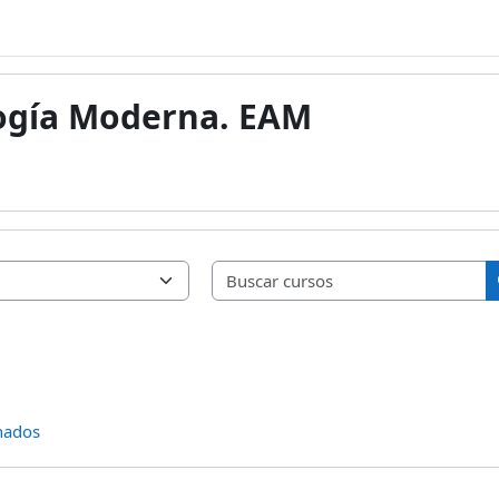
ogía Moderna. EAM
B
nados