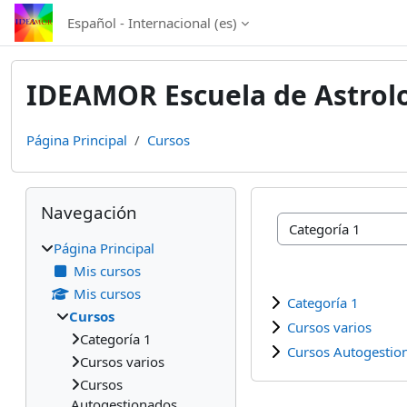
Salta al contenido principal
Español - Internacional ‎(es)‎
IDEAMOR Escuela de Astrol
Página Principal
Cursos
Bloques
Salta Navegación
Navegación
Categorías
Página Principal
Mis cursos
Mis cursos
Categoría 1
Cursos
Cursos varios
Categoría 1
Cursos Autogestio
Cursos varios
Cursos
Autogestionados